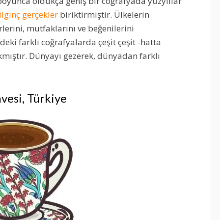
 boyunca oldukça geniş bir coğrafyada yüzyıllar
lginç gerçekler
biriktirmiştir. Ülkelerin
erini, mutfaklarını ve beğenilerini
eki farklı coğrafyalarda çeşit çeşit -hatta
ıkmıştır. Dünyayı gezerek, dünyadan farklı
vesi, Türkiye