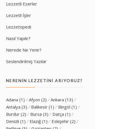
Lezzetli Eserler
Lezzetli İşler
Lezzetopedi
Nasıl Yapılır?
Nerede Ne Yenir?
Seslendirilmiş Yazılar
NERENIN LEZZETINI ARIYORUZ?
Adana
(1)
Afyon
(2)
Ankara
(13)
Antalya
(3)
Balıkesir
(1)
Bingöl
(1)
Burdur
(2)
Bursa
(3)
Datça
(1)
Denizli
(1)
Elazığ
(1)
Eskişehir
(2)
Fethiye
(3)
Gaziantep
(7)