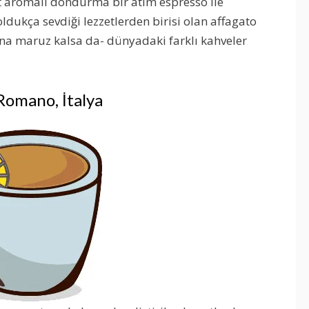
üt aromalı dondurma bir atım espresso ile
oldukça sevdiği lezzetlerden birisi olan affagato
sına maruz kalsa da- dünyadaki farklı kahveler
Romano, İtalya