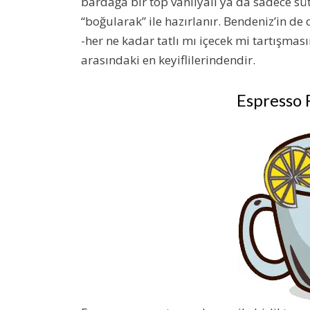
bardağa bir top vanilyalı ya da sadece s
“boğularak” ile hazırlanır. Bendeniz’in de 
-her ne kadar tatlı mı içecek mi tartışma
arasındaki en keyiflilerindendir.
Espresso 