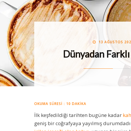
POSTED
BY
13 AĞUSTOS 20
MIDE MÜHEND
ON
Dünyadan Farklı
OKUMA SÜRESI :
10
DAKIKA
İlk keşfedildiği tarihten bugüne kadar
kah
geniş bir coğrafyaya yayılmış durumdadır