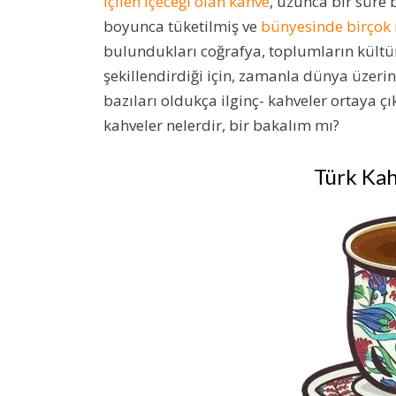
içilen içeceği olan kahve
, uzunca bir süre
boyunca tüketilmiş ve
bünyesinde birçok i
bulundukları coğrafya, toplumların kültürl
şekillendirdiği için, zamanla dünya üzerind
bazıları oldukça ilginç- kahveler ortaya ç
kahveler nelerdir, bir bakalım mı?
Türk Kah