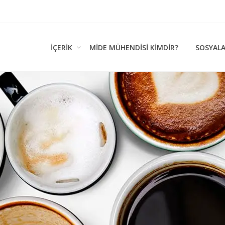
İÇERIK
MIDE MÜHENDISI KİMDİR?
SOSYAL
k Kültürü…