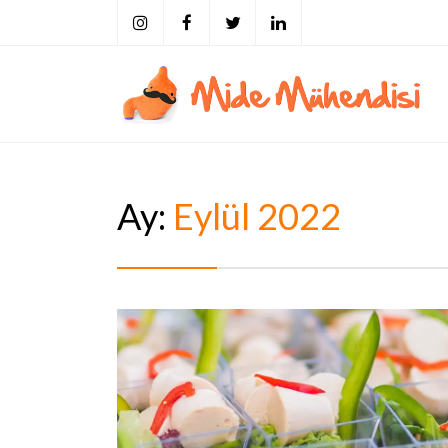
Mide Mühendisi
Tarihi, Tarifi, Eserleri, Bilimi ve Mekanları ile Yeme
Ay:
Eylül 2022