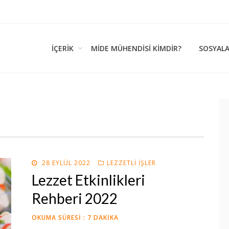
İÇERIK
MIDE MÜHENDISI KİMDİR?
SOSYAL
k Kültürü…
POSTED
28 EYLÜL 2022
LEZZETLI İŞLER
ON
Lezzet Etkinlikleri
Rehberi 2022
OKUMA SÜRESI :
7
DAKIKA