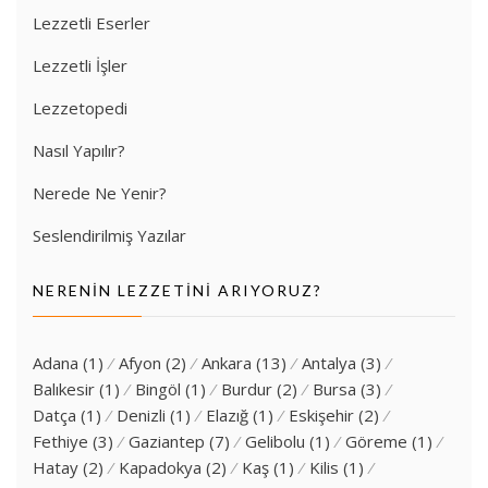
Lezzetli Eserler
Lezzetli İşler
Lezzetopedi
Nasıl Yapılır?
Nerede Ne Yenir?
Seslendirilmiş Yazılar
NERENIN LEZZETINI ARIYORUZ?
Adana
(1)
Afyon
(2)
Ankara
(13)
Antalya
(3)
Balıkesir
(1)
Bingöl
(1)
Burdur
(2)
Bursa
(3)
Datça
(1)
Denizli
(1)
Elazığ
(1)
Eskişehir
(2)
Fethiye
(3)
Gaziantep
(7)
Gelibolu
(1)
Göreme
(1)
Hatay
(2)
Kapadokya
(2)
Kaş
(1)
Kilis
(1)