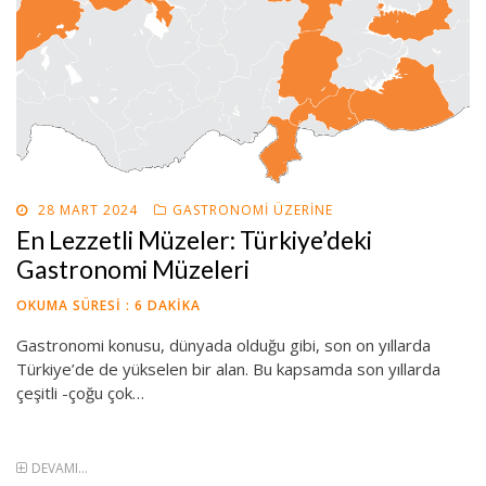
POSTED
28 MART 2024
GASTRONOMI ÜZERINE
ON
En Lezzetli Müzeler: Türkiye’deki
Gastronomi Müzeleri
OKUMA SÜRESI :
6
DAKIKA
Gastronomi konusu, dünyada olduğu gibi, son on yıllarda
Türkiye’de de yükselen bir alan. Bu kapsamda son yıllarda
çeşitli -çoğu çok…
DEVAMI...