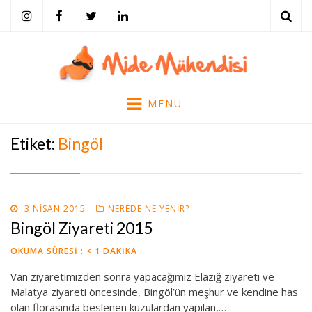
ARA
Mide Mühendisi
Tarihi, Tarifi, Eserleri, Bilimi ve Mekanları ile Yemek Kültürü…
MENU
Etiket:
Bingöl
POSTED
3 NISAN 2015
NEREDE NE YENIR?
ON
Bingöl Ziyareti 2015
OKUMA SÜRESI :
< 1
DAKIKA
Van ziyaretimizden sonra yapacağımız Elazığ ziyareti ve
Malatya ziyareti öncesinde, Bingöl’ün meşhur ve kendine has
olan florasında beslenen kuzulardan yapılan,…