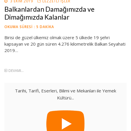
POSTED
3 EKIM 2019
LEZZETLI İŞLER
ON
Balkanlardan Damağımızda ve
Dimağımızda Kalanlar
OKUMA SÜRESI :
5
DAKIKA
Birisi de güzel ülkemiz olmak üzere 5 ülkede 19 şehri
kapsayan ve 20 gün süren 4.276 kilometrelik Balkan Seyahati
2019…
DEVAMI...
Tarihi, Tarifi, Eserleri, Bilimi ve Mekanları ile Yemek
Kültürü...