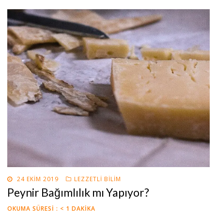
POSTED
24 EKIM 2019
LEZZETLI BILIM
ON
Peynir Bağımlılık mı Yapıyor?
OKUMA SÜRESI :
< 1
DAKIKA