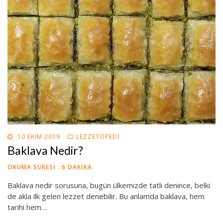
POSTED
10 EKIM 2019
LEZZETOPEDI
ON
Baklava Nedir?
OKUMA SÜRESI :
6
DAKIKA
Baklava nedir sorusuna, bugün ülkemizde tatlı denince, belki
de akla ilk gelen lezzet denebilir. Bu anlamda baklava, hem
tarihi hem…