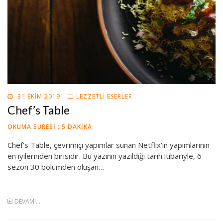
POSTED
31 EKIM 2019
LEZZETLI ESERLER
ON
Chef’s Table
OKUMA SÜRESI :
5
DAKIKA
Chef’s Table, çevrimiçi yapımlar sunan Netflix’in yapımlarının
en iyilerinden birisidir. Bu yazının yazıldığı tarih itibariyle, 6
sezon 30 bölümden oluşan…
DEVAMI...