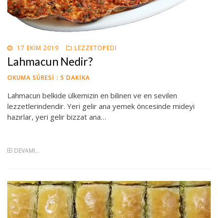
POSTED
17 EKIM 2019
LEZZETOPEDI
ON
Lahmacun Nedir?
OKUMA SÜRESI :
5
DAKIKA
Lahmacun belkide ülkemizin en bilinen ve en sevilen
lezzetlerindendir. Yeri gelir ana yemek öncesinde mideyi
hazırlar, yeri gelir bizzat ana…
DEVAMI...