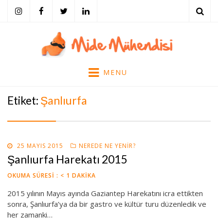
ARA
Mide Mühendisi
Tarihi, Tarifi, Eserleri, Bilimi ve Mekanları ile Yemek Kültürü…
MENU
Etiket:
Şanlıurfa
POSTED
25 MAYIS 2015
NEREDE NE YENIR?
ON
Şanlıurfa Harekatı 2015
OKUMA SÜRESI :
< 1
DAKIKA
2015 yılının Mayıs ayında Gaziantep Harekatını icra ettikten
sonra, Şanlıurfa’ya da bir gastro ve kültür turu düzenledik ve
her zamanki…