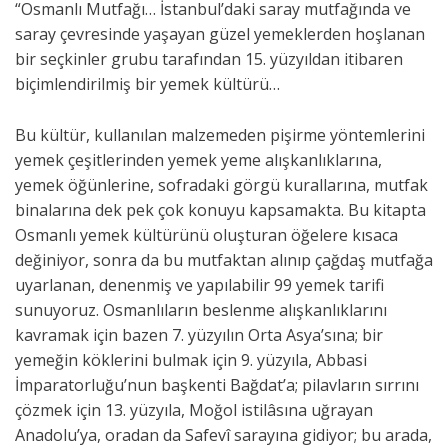
“Osmanlı Mutfağı… İstanbul’daki saray mutfağında ve
saray çevresinde yaşayan güzel yemeklerden hoşlanan
bir seçkinler grubu tarafından 15. yüzyıldan itibaren
biçimlendirilmiş bir yemek kültürü…
Bu kültür, kullanılan malzemeden pişirme yöntemlerini
yemek çeşitlerinden yemek yeme alışkanlıklarına,
yemek öğünlerine, sofradaki görgü kurallarına, mutfak
binalarına dek pek çok konuyu kapsamakta. Bu kitapta
Osmanlı yemek kültürünü oluşturan öğelere kısaca
değiniyor, sonra da bu mutfaktan alınıp çağdaş mutfağa
uyarlanan, denenmiş ve yapılabilir 99 yemek tarifi
sunuyoruz. Osmanlıların beslenme alışkanlıklarını
kavramak için bazen 7. yüzyılın Orta Asya’sına; bir
yemeğin köklerini bulmak için 9. yüzyıla, Abbasi
İmparatorluğu’nun başkenti Bağdat’a; pilavların sırrını
çözmek için 13. yüzyıla, Moğol istilâsına uğrayan
Anadolu’ya, oradan da Safevî sarayına gidiyor; bu arada,