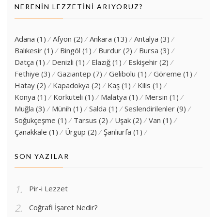
NERENIN LEZZETINI ARIYORUZ?
Adana
(1)
Afyon
(2)
Ankara
(13)
Antalya
(3)
Balıkesir
(1)
Bingöl
(1)
Burdur
(2)
Bursa
(3)
Datça
(1)
Denizli
(1)
Elazığ
(1)
Eskişehir
(2)
Fethiye
(3)
Gaziantep
(7)
Gelibolu
(1)
Göreme
(1)
Hatay
(2)
Kapadokya
(2)
Kaş
(1)
Kilis
(1)
Konya
(1)
Korkuteli
(1)
Malatya
(1)
Mersin
(1)
Muğla
(3)
Münih
(1)
Salda
(1)
Seslendirilenler
(9)
Soğukçeşme
(1)
Tarsus
(2)
Uşak
(2)
Van
(1)
Çanakkale
(1)
Ürgüp
(2)
Şanlıurfa
(1)
SON YAZILAR
Pir-i Lezzet
Coğrafi İşaret Nedir?