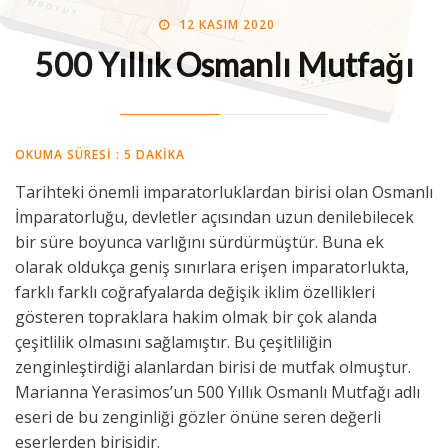
POSTED
BY
12 KASIM 2020
MIDE MÜHENDISI
ON
500 Yıllık Osmanlı Mutfağı
OKUMA SÜRESI :
5
DAKIKA
Tarihteki önemli imparatorluklardan birisi olan Osmanlı
İmparatorluğu, devletler açısından uzun denilebilecek
bir süre boyunca varlığını sürdürmüştür. Buna ek
olarak oldukça geniş sınırlara erişen imparatorlukta,
farklı farklı coğrafyalarda değişik iklim özellikleri
gösteren topraklara hakim olmak bir çok alanda
çeşitlilik olmasını sağlamıştır. Bu çeşitliliğin
zenginleştirdiği alanlardan birisi de mutfak olmuştur.
Marianna Yerasimos’un 500 Yıllık Osmanlı Mutfağı adlı
eseri de bu zenginliği gözler önüne seren değerli
eserlerden birisidir.