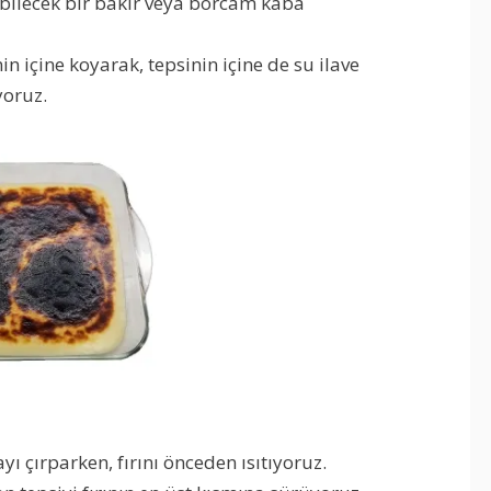
ebilecek bir bakır veya borcam kaba
nin içine koyarak, tepsinin içine de su ilave
yoruz.
yı çırparken, fırını önceden ısıtıyoruz.