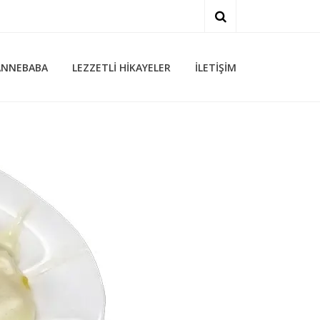
ARA
ANNEBABA
LEZZETLI HIKAYELER
İLETIŞIM