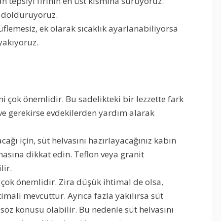
n tepsiyi fırının en üst kısmına sürüyoruz.
u dolduruyoruz.
üflemesiz, ek olarak sıcaklık ayarlanabiliyorsa
yakıyoruz.
i çok önemlidir. Bu sadelikteki bir lezzette fark
 ve gerekirse evdekilerden yardım alarak
cağı için, süt helvasını hazırlayacağınız kabın
masına dikkat edin. Teflon veya granit
lir.
 çok önemlidir. Zira düşük ihtimal de olsa,
imali mevcuttur. Ayrıca fazla yakılırsa süt
öz konusu olabilir. Bu nedenle süt helvasını