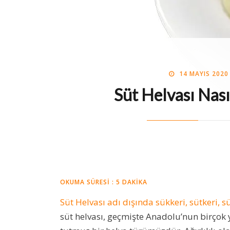
POSTED
BY
14 MAYIS 2020
MIDE MÜHEN
ON
Süt Helvası Nasıl
OKUMA SÜRESI :
5
DAKIKA
Süt Helvası adı dışında sükkeri, sütkeri, s
süt helvası, geçmişte Anadolu’nun birçok