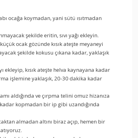
e kabı ocağa koymadan, yani sütü ısıtmadan
nmayacak şekilde eritin, sıvı yağı ekleyin.
e küçük ocak gözünde kısık ateşte meyaneyi
ayacak şekilde kokusu çıkana kadar, yaklaşık
ı ekleyip, kısık ateşte helva kaynayana kadar
ştırma işlemine yaklaşık, 20-30 dakika kadar
ıvamı aldığında ve çırpma telini omuz hizanıza
a kadar kopmadan bir ip gibi uzandığında
caktan almadan altını biraz açıp, hemen bir
datıyoruz.