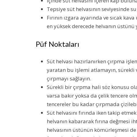
İçinde süt helvasını içeren kap buluna
Tepsiye süt helvasının seviyesinde s
Fırının ızgara ayarında ve sıcak kava 
en yüksek derecede helvanın üstünü 
Püf Noktaları
Süt helvası hazırlanırken çırpma işlem
yaratan bu işlemi atlamayın, sürekli
çırpmayı sağlayın.
Sürekli bir çırpma hali söz konusu ola
varsa bakır yoksa da çelik tencere ol
tencereler bu kadar çırpmada çizilebi
Süt helvasını fırında iken takip etmek
helvanın kabararak fırına değmesi iht
helvasının üstünün kömürleşmesi de s