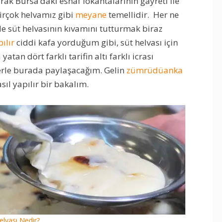
rak Bursa’daki esnaf lokantalarının gayreti ile
birçok helvamız gibi
meyane
temellidir. Her ne
e süt helvasının kıvamını tutturmak biraz
ılır
ciddi kafa yorduğum gibi, süt helvası için
tan dört farklı tarifin altı farklı icrası
erle burada paylaşacağım. Gelin
zümrüdüanka
sıl yapılır bir bakalım.
elvası Nedir?