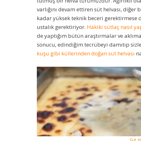
tutmuş bir helva türümüzdür. Ağırlıklı ola
varlığını devam ettiren süt helvası, diğer 
kadar yüksek teknik beceri gerektirmese d
ustalık gerektiriyor.
Hakiki sütlaç nasıl yap
de yaptığım bütün araştırmalar ve aklıma ya
sonucu, edindiğim tecrübeyi damıtıp sizl
kuşu gibi küllerinden doğan süt helvası
na
Süt H