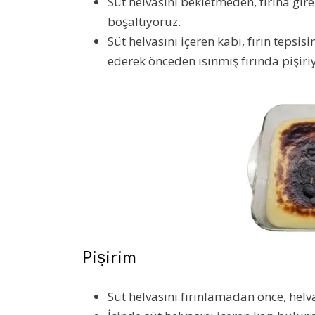
Süt helvasını bekletmeden, fırına gir
boşaltıyoruz.
Süt helvasını içeren kabı, fırın tepsisi
ederek önceden ısınmış fırında pişiri
Pişirim
Süt helvasını fırınlamadan önce, helva