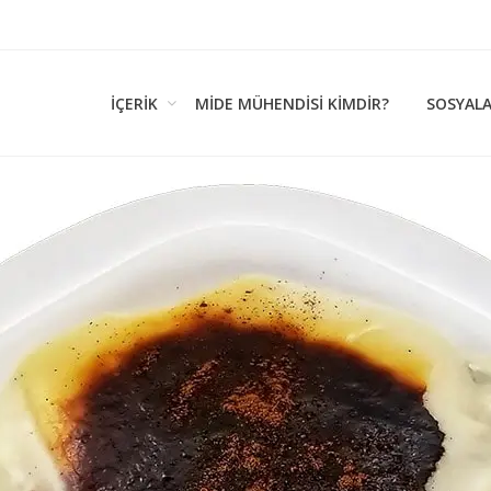
İÇERIK
MIDE MÜHENDISI KİMDİR?
SOSYAL
k Kültürü…