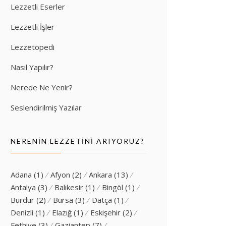
Lezzetli Eserler
Lezzetli İşler
Lezzetopedi
Nasıl Yapılır?
Nerede Ne Yenir?
Seslendirilmiş Yazılar
NERENIN LEZZETINI ARIYORUZ?
Adana
(1)
Afyon
(2)
Ankara
(13)
Antalya
(3)
Balıkesir
(1)
Bingöl
(1)
Burdur
(2)
Bursa
(3)
Datça
(1)
Denizli
(1)
Elazığ
(1)
Eskişehir
(2)
Fethiye
(3)
Gaziantep
(7)