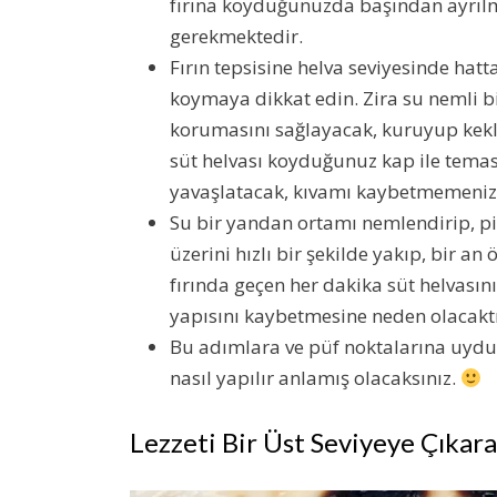
fırına koyduğunuzda başından ayrılm
gerekmektedir.
Fırın tepsisine helva seviyesinde hatt
koymaya dikkat edin. Zira su nemli bi
korumasını sağlayacak, kuruyup kekl
süt helvası koyduğunuz kap ile temas 
yavaşlatacak, kıvamı kaybetmemenizi
Su bir yandan ortamı nemlendirip, pi
üzerini hızlı bir şekilde yakıp, bir an
fırında geçen her dakika süt helvası
yapısını kaybetmesine neden olacaktı
Bu adımlara ve püf noktalarına uyduğu
nasıl yapılır anlamış olacaksınız.
Lezzeti Bir Üst Seviyeye Çıka