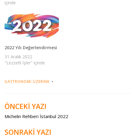
içinde
2022 Yılı Değerlendirmesi
31 Aralık 2022
"Lezzetli İşler" içinde
GASTRONOMI ÜZERINE
ÖNCEKİ YAZI
Yazı
gezinmesi
Michelin Rehberi İstanbul 2022
SONRAKİ YAZI