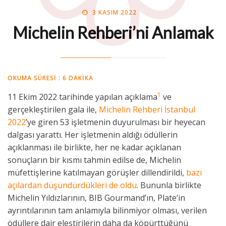
POSTED
BY
3 KASIM 2022
MIDE MÜHENDISI
ON
Michelin Rehberi’ni Anlamak
OKUMA SÜRESI :
6
DAKIKA
1
11 Ekim 2022 tarihinde yapılan açıklama
ve
gerçekleştirilen gala ile,
Michelin Rehberi İstanbul
2022
’ye giren 53 işletmenin duyurulması bir heyecan
dalgası yarattı. Her işletmenin aldığı ödüllerin
açıklanması ile birlikte, her ne kadar açıklanan
sonuçların bir kısmı tahmin edilse de, Michelin
müfettişlerine katılmayan görüşler dillendirildi,
bazı
açılardan düşündürdükleri de oldu
. Bununla birlikte
Michelin Yıldızlarının, BIB Gourmand’ın, Plate’in
ayrıntılarının tam anlamıyla bilinmiyor olması, verilen
ödüllere dair eleştirilerin daha da köpürttüğünü