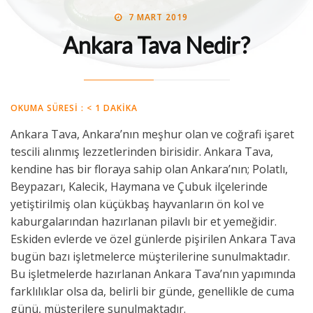
POSTED
BY
7 MART 2019
MIDE MÜHENDISI
ON
Ankara Tava Nedir?
OKUMA SÜRESI :
< 1
DAKIKA
Ankara Tava, Ankara’nın meşhur olan ve coğrafi işaret
tescili alınmış lezzetlerinden birisidir. Ankara Tava,
kendine has bir floraya sahip olan Ankara’nın; Polatlı,
Beypazarı, Kalecik, Haymana ve Çubuk ilçelerinde
yetiştirilmiş olan küçükbaş hayvanların ön kol ve
kaburgalarından hazırlanan pilavlı bir et yemeğidir.
Eskiden evlerde ve özel günlerde pişirilen Ankara Tava
bugün bazı işletmelerce müşterilerine sunulmaktadır.
Bu işletmelerde hazırlanan Ankara Tava’nın yapımında
farklılıklar olsa da, belirli bir günde, genellikle de cuma
günü, müşterilere sunulmaktadır.