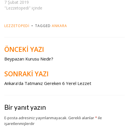
7 Şubat 2019
"Lezzetopedi" içinde
LEZZETOPEDI
TAGGED
ANKARA
ÖNCEKİ YAZI
Yazı
gezinmesi
Beypazarı Kurusu Nedir?
SONRAKİ YAZI
Ankara’da Tatmanız Gereken 6 Yerel Lezzet
Bir yanıt yazın
E-posta adresiniz yayınlanmayacak.
Gerekli alanlar
*
ile
işaretlenmişlerdir