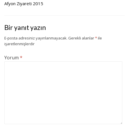
https://www.instagram.com
Afyon Ziyareti 2015
/p/BKnAfZXhBXR/
https://www.instagram.com
/p/BKnanguhziv/
https://www.instagram.com
Bir yanıt yazın
/p/BKoL7VTBv3a/
https://www.instagram.com
E-posta adresiniz yayınlanmayacak.
Gerekli alanlar
*
ile
/p/BKod_gnBLmv/
işaretlenmişlerdir
Yorum
*