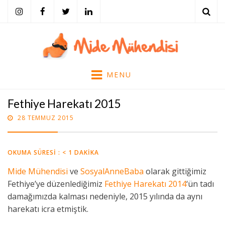
ARA
Mide Mühendisi
Tarihi, Tarifi, Eserleri, Bilimi ve Mekanları ile Yemek Kültürü…
MENU
Fethiye Harekatı 2015
POSTED
BY
28 TEMMUZ 2015
MIDE MÜHENDISI
ON
OKUMA SÜRESI :
< 1
DAKIKA
Mide Mühendisi
ve
SosyalAnneBaba
olarak gittiğimiz
Fethiye’ye düzenlediğimiz
Fethiye Harekatı 2014
‘ün tadı
damağımızda kalması nedeniyle, 2015 yılında da aynı
harekatı icra etmiştik.