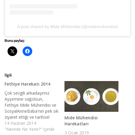
A post shared by Mide Mühendisi (@midemuhendisi)
Bunu paylaş:
İlgili
Fethiye Harekatı 2014
Çok sevgili arkadaşımız
Ayşemine sağolsun,
Fethiye Mide Mühendisi ve
SosyalAnneBaba'nın pek sık
ziyaret ettiği ve tarihsel
Mide Mühendisi
geçmişi de derin olan bir
14 Haziran 2014
Harekatları
coğrafya... 2014 Yılı içinde
"Nerede Ne Yenir?" içinde
3 Ocak 2019