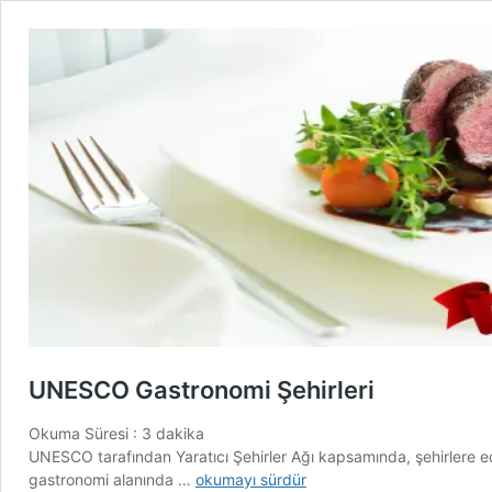
UNESCO Gastronomi Şehirleri
Okuma Süresi :
3
dakika
UNESCO tarafından Yaratıcı Şehirler Ağı kapsamında, şehirlere ede
UNESCO
gastronomi alanında …
okumayı sürdür