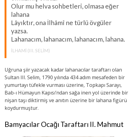
Olur mu helva sohbetleri, olmasa eğer
lahana
Lâyıktır, ona İlhâmî ne türlü övgüler
yazsa.
Lahanacım, lahanacım, lahanacım, lahana.
İLHAMI (III. SELIM)
Uğruna şiir yazacak kadar lahanacılar taraftarı olan
Sultan III. Selim, 1790 yılında 434 adım mesafeden bir
yumurtayı tüfekle vurması üzerine, Topkapı Sarayı,
Bab-ı Hümayun Kapısı’ndan sağa inen yol üzerinde bir
nişan taşı diktirmiş ve anıtın üzerine bir lahana figürü
koydurmuştur.
Bamyacılar Ocağı Taraftarı II. Mahmut