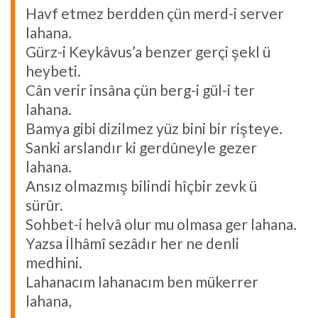
Havf etmez berdden çün merd-i server
lahana.
Gürz-i Keykâvus’a benzer gerçi şekl ü
heybeti.
Cân verir insâna çün berg-i gül-i ter
lahana.
Bamya gibi dizilmez yüz bini bir rişteye.
Sanki arslandır ki gerdûneyle gezer
lahana.
Ansız olmazmış bilindi hîçbir zevk ü
sürûr.
Sohbet-i helvâ olur mu olmasa ger lahana.
Yazsa İlhâmî sezâdır her ne denli
medhini.
Lahanacım lahanacım ben mükerrer
lahana,