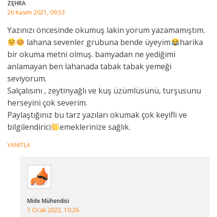
ZĘHRA
26 Kasım 2021, 09:53
Yazınızı öncesinde okumuş lakin yorum yazamamıştım.
lahana sevenler grubuna bende üyeyim
harika
bir okuma metni olmuş. bamyadan ne yediğimi
anlamayan ben lahanada tabak tabak yemeği
seviyorum.
Salçalısını , zeytinyağlı ve kuş üzümlüsünü, turşusunu
herseyini çok severim.
Paylaştığınız bu tarz yazıları okumak çok keyifli ve
bilgilendirici
emeklerinize sağlık.
YANITLA
Mide Mühendisi
7 Ocak 2022, 10:26