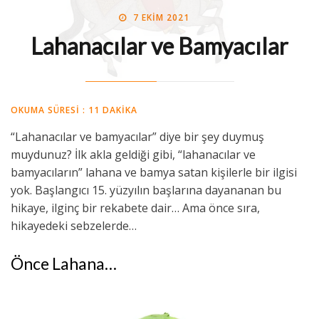
POSTED
BY
7 EKIM 2021
MIDE MÜHENDISI
ON
Lahanacılar ve Bamyacılar
OKUMA SÜRESI :
11
DAKIKA
“Lahanacılar ve bamyacılar” diye bir şey duymuş
muydunuz? İlk akla geldiği gibi, “lahanacılar ve
bamyacıların” lahana ve bamya satan kişilerle bir ilgisi
yok. Başlangıcı 15. yüzyılın başlarına dayananan bu
hikaye, ilginç bir rekabete dair… Ama önce sıra,
hikayedeki sebzelerde…
Önce Lahana…