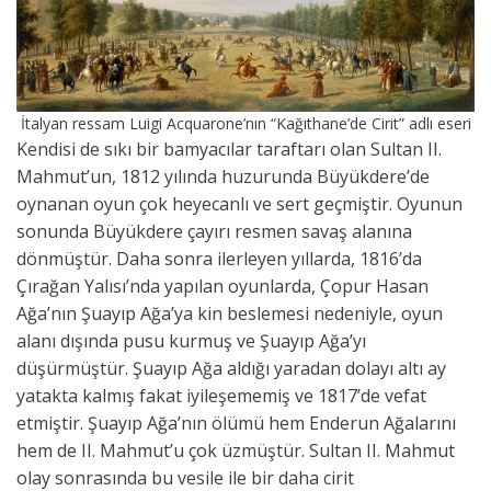
İtalyan ressam Luigi Acquarone’nın “Kağıthane’de Cirit” adlı eseri
Kendisi de sıkı bir bamyacılar taraftarı olan Sultan II.
Mahmut’un, 1812 yılında huzurunda Büyükdere’de
oynanan oyun çok heyecanlı ve sert geçmiştir. Oyunun
sonunda Büyükdere çayırı resmen savaş alanına
dönmüştür. Daha sonra ilerleyen yıllarda, 1816’da
Çırağan Yalısı’nda yapılan oyunlarda, Çopur Hasan
Ağa’nın Şuayıp Ağa’ya kin beslemesi nedeniyle, oyun
alanı dışında pusu kurmuş ve Şuayıp Ağa’yı
düşürmüştür. Şuayıp Ağa aldığı yaradan dolayı altı ay
yatakta kalmış fakat iyileşememiş ve 1817’de vefat
etmiştir. Şuayıp Ağa’nın ölümü hem Enderun Ağalarını
hem de II. Mahmut’u çok üzmüştür. Sultan II. Mahmut
olay sonrasında bu vesile ile bir daha cirit