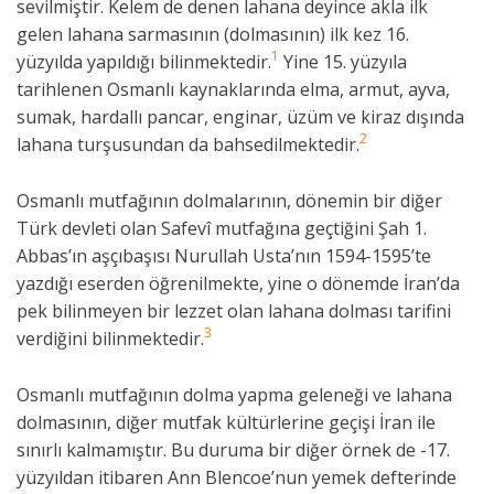
sevilmiştir. Kelem de denen lahana deyince akla ilk
gelen lahana sarmasının (dolmasının) ilk kez 16.
1
yüzyılda yapıldığı bilinmektedir.
Yine 15. yüzyıla
tarihlenen Osmanlı kaynaklarında elma, armut, ayva,
sumak, hardallı pancar, enginar, üzüm ve kiraz dışında
2
lahana turşusundan da bahsedilmektedir.
Osmanlı mutfağının dolmalarının, dönemin bir diğer
Türk devleti olan Safevî mutfağına geçtiğini Şah 1.
Abbas’ın aşçıbaşısı Nurullah Usta’nın 1594-1595’te
yazdığı eserden öğrenilmekte, yine o dönemde İran’da
pek bilinmeyen bir lezzet olan lahana dolması tarifini
3
verdiğini bilinmektedir.
Osmanlı mutfağının dolma yapma geleneği ve lahana
dolmasının, diğer mutfak kültürlerine geçişi İran ile
sınırlı kalmamıştır. Bu duruma bir diğer örnek de -17.
yüzyıldan itibaren Ann Blencoe’nun yemek defterinde